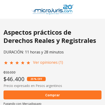
Aspectos prácticos de
Derechos Reales y Registrales
DURACIÓN: 11 horas y 28 minutos
Ver opiniones (1)
star
star
star
star
star
$58.000
$46.400
20 % OFF
Precio expresado en Pesos argentinos
Comprar
Pagando con:
Mercadopago