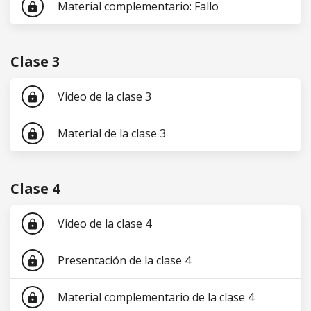
Material complementario: Fallo
lock
Clase 3
Video de la clase 3
lock
Material de la clase 3
lock
Clase 4
Video de la clase 4
lock
Presentación de la clase 4
lock
Material complementario de la clase 4
lock