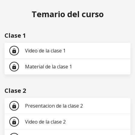
Temario del curso
Clase 1
Video de la clase 1
lock
Material de la clase 1
lock
Clase 2
Presentacion de la clase 2
lock
Video de la clase 2
lock