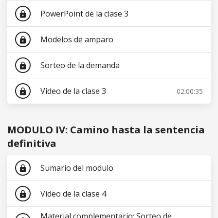
PowerPoint de la clase 3
lock
Modelos de amparo
lock
Sorteo de la demanda
lock
Video de la clase 3
02:00:35
lock
MODULO IV: Camino hasta la sentencia
definitiva
Sumario del modulo
lock
Video de la clase 4
lock
Material complementario: Sorteo de