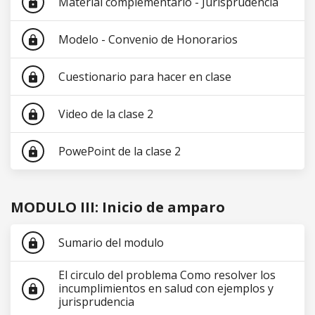
Material complementario - Jurisprudencia
lock
Modelo - Convenio de Honorarios
lock
Cuestionario para hacer en clase
lock
Video de la clase 2
lock
PowePoint de la clase 2
lock
MODULO III: Inicio de amparo
Sumario del modulo
lock
El circulo del problema Como resolver los
incumplimientos en salud con ejemplos y
lock
jurisprudencia