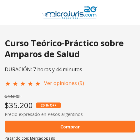
Curso Teórico-Práctico sobre
Amparos de Salud
DURACIÓN: 7 horas y 44 minutos
Ver opiniones (9)
star
star
star
star
star
$44.000
$35.200
20 % OFF
Precio expresado en Pesos argentinos
Comprar
Pagando con:
Mercadopago